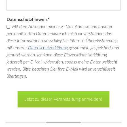
2022
Classics
2019
Pflichtfeld
Datenschutzhinweis
*
Classics
Mit dem Absenden meiner E-Mail-Adresse und anderen
2017
personalisierten Daten erkläre ich mich einverstanden, dass
Classics
diese Informationen ausschließlich intern in Übereinstimmung
mit unserer
Datenschutzerklärung
gesammelt, gespeichert und
2015
genutzt werden. Ich kann diese Einverständniserklärung
Classics
jederzeit per E-Mail widerrufen, sodass meine Daten gelöscht
2013
werden. Bitte beachten Sie: Ihre E-Mail wird unverschlüsselt
Galerien-
übertragen.
Archiv
&
Raritäten