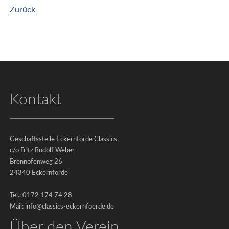
Zurück
Kontakt
Impressum
|
Datenschutz
Geschäftsstelle Eckernförde Classics
©
c/o Fritz Rudolf Weber
2026
Brennofenweg 26
24340 Eckernförde
-
Eckernförde
Tel.: 0172 174 74 28
Classics
Mail: info@classics-eckernfoerde.de
e.V.
Über den Verein