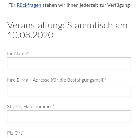
Für
Rückfragen
stehen wir Ihnen jederzeit zur Verfügung
Impressum
|
Veranstaltung: Stammtisch am
Datenschutz
10.08.2020
©
2026
Pflichtfeld
Ihr Name
*
-
Eckernförde
Classics
Pflichtfeld
Ihre E-Mail-Adresse (für die Bestätigungsmail)
*
e.V.
Pflichtfeld
Straße, Hausnummer
*
Rückblick
&
Fotogalerien
Pflichtfeld
Plz Ort
*
Classics