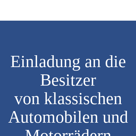
Einladung an die
Impressum
|
Besitzer
Datenschutz
©
von klassischen
2026
-
Automobilen und
Eckernförde
Classics
Motorrädern
e.V.