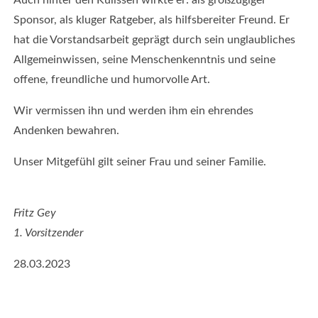
Auch hinter den Kulissen wirkte er: als großzügiger
2022
Sponsor, als kluger Ratgeber, als hilfsbereiter Freund. Er
Classics
hat die Vorstandsarbeit geprägt durch sein unglaubliches
2019
Allgemeinwissen, seine Menschenkenntnis und seine
Classics
offene, freundliche und humorvolle Art.
2017
Classics
Wir vermissen ihn und werden ihm ein ehrendes
2015
Andenken bewahren.
Classics
2013
Unser Mitgefühl gilt seiner Frau und seiner Familie.
Galerien-
Archiv
Fritz Gey
&
Raritäten
1. Vorsitzender
28.03.2023