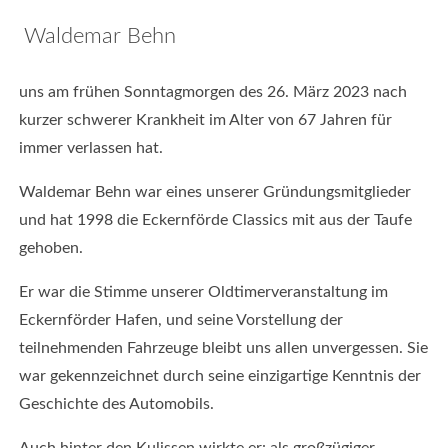
Waldemar Behn
Impressum
|
uns am frühen Sonntagmorgen des 26. März 2023 nach
Datenschutz
kurzer schwerer Krankheit im Alter von 67 Jahren für
©
immer verlassen hat.
2026
-
Waldemar Behn war eines unserer Gründungsmitglieder
Eckernförde
und hat 1998 die Eckernförde Classics mit aus der Taufe
Classics
gehoben.
e.V.
Er war die Stimme unserer Oldtimerveranstaltung im
Eckernförder Hafen, und seine Vorstellung der
teilnehmenden Fahrzeuge bleibt uns allen unvergessen. Sie
Rückblick
war gekennzeichnet durch seine einzigartige Kenntnis der
&
Geschichte des Automobils.
Fotogalerien
Classics