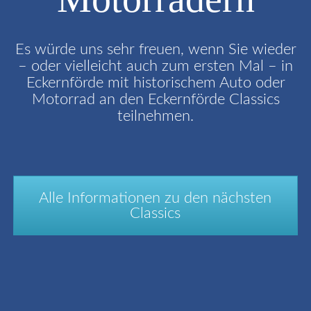
Es würde uns sehr freuen, wenn Sie wieder
Der
– oder vielleicht auch zum ersten Mal – in
Verein
Eckernförde mit historischem Auto oder
Der
Motorrad an den Eckernförde Classics
Vorstand
teilnehmen.
Mitgliedschaft
Förderer
Alle Informationen zu den nächsten
Classics