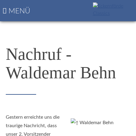
Navigation
Startseite
MENÜ
überspringen
Die
nächsten
Classics
Programm
&
Nachruf -
Nennungsbogen
Waldemar Behn
Gestern erreichte uns die
traurige Nachricht, dass
unser 2. Vorsitzender