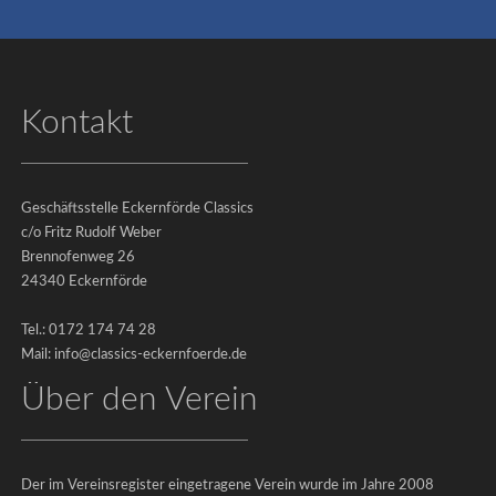
Impressum
Kontakt
|
Datenschutz
©
2026
Geschäftsstelle Eckernförde Classics
c/o Fritz Rudolf Weber
-
Brennofenweg 26
Eckernförde
24340 Eckernförde
Classics
Tel.: 0172 174 74 28
e.V.
Mail: info@classics-eckernfoerde.de
Über den Verein
Aktuelles
Veranstaltungen
Der im Vereinsregister eingetragene Verein wurde im Jahre 2008
Kontakt