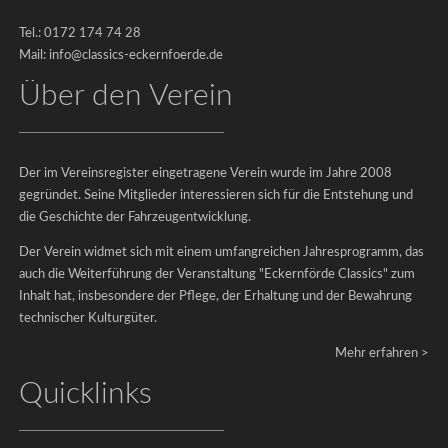
Tel.: 0172 174 74 28
Impressum
Mail: info@classics-eckernfoerde.de
|
Über den Verein
Datenschutz
©
2026
Der im Vereinsregister eingetragene Verein wurde im Jahre 2008
-
gegründet. Seine Mitglieder interessieren sich für die Entstehung und
Eckernförde
die Geschichte der Fahrzeugentwicklung.
Classics
Der Verein widmet sich mit einem umfangreichen Jahresprogramm, das
e.V.
auch die Weiterführung der Veranstaltung "Eckernförde Classics" zum
Inhalt hat, insbesondere der Pflege, der Erhaltung und der Bewahrung
technischer Kulturgüter.
Mehr erfahren >
Rückblick
&
Quicklinks
Fotogalerien
Classics