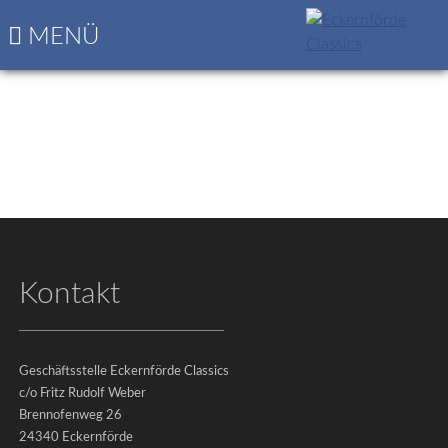
Navigation
Startseite
MENÜ
überspringen
Die
nächsten
Classics
Programm
&
Nennungsbogen
Kontakt
Geschäftsstelle Eckernförde Classics
c/o Fritz Rudolf Weber
Brennofenweg 26
24340 Eckernförde