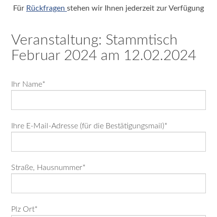
Für
Rückfragen
stehen wir Ihnen jederzeit zur Verfügung
Impressum
|
Veranstaltung: Stammtisch
Datenschutz
Februar 2024 am 12.02.2024
©
2026
Pflichtfeld
Ihr Name
*
-
Eckernförde
Classics
Pflichtfeld
Ihre E-Mail-Adresse (für die Bestätigungsmail)
*
e.V.
Pflichtfeld
Straße, Hausnummer
*
Rückblick
&
Fotogalerien
Pflichtfeld
Plz Ort
*
Classics