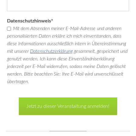
2022
Classics
2019
Pflichtfeld
Datenschutzhinweis
*
Classics
Mit dem Absenden meiner E-Mail-Adresse und anderen
2017
personalisierten Daten erkläre ich mich einverstanden, dass
Classics
diese Informationen ausschließlich intern in Übereinstimmung
mit unserer
Datenschutzerklärung
gesammelt, gespeichert und
2015
genutzt werden. Ich kann diese Einverständniserklärung
Classics
jederzeit per E-Mail widerrufen, sodass meine Daten gelöscht
2013
werden. Bitte beachten Sie: Ihre E-Mail wird unverschlüsselt
Galerien-
übertragen.
Archiv
&
Raritäten