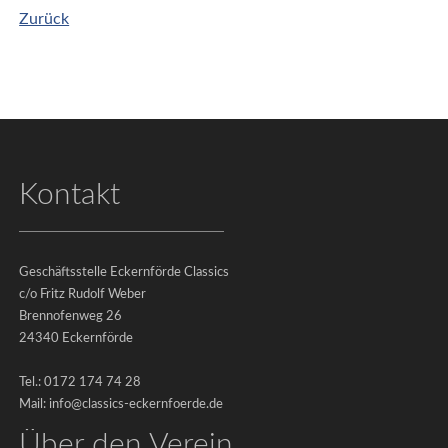
Zurück
Kontakt
Impressum
|
Datenschutz
Geschäftsstelle Eckernförde Classics
©
c/o Fritz Rudolf Weber
2026
Brennofenweg 26
24340 Eckernförde
-
Eckernförde
Tel.: 0172 174 74 28
Classics
Mail: info@classics-eckernfoerde.de
e.V.
Über den Verein