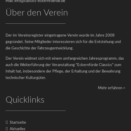
Mail: info@classics-eckernfoerde.de
2022
Über den Verein
Classics
2019
Classics
2017
Der im Vereinsregister eingetragene Verein wurde im Jahre 2008
Classics
gegründet. Seine Mitglieder interessieren sich für die Entstehung und
die Geschichte der Fahrzeugentwicklung.
2015
Classics
Der Verein widmet sich mit einem umfangreichen Jahresprogramm, das
2013
auch die Weiterführung der Veranstaltung "Eckernförde Classics" zum
Inhalt hat, insbesondere der Pflege, der Erhaltung und der Bewahrung
Galerien-
technischer Kulturgüter.
Archiv
&
Mehr erfahren >
Raritäten
Quicklinks
Startseite
Aktuelles