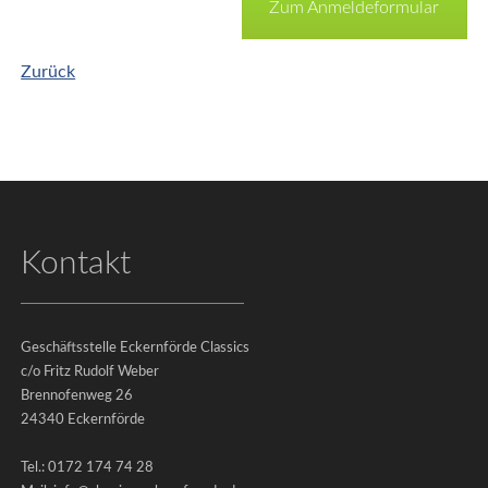
Zum Anmeldeformular
Impressum
Zurück
|
Datenschutz
©
2026
-
Eckernförde
Kontakt
Classics
e.V.
Geschäftsstelle Eckernförde Classics
c/o Fritz Rudolf Weber
Rückblick
Brennofenweg 26
&
24340 Eckernförde
Fotogalerien
Tel.: 0172 174 74 28
Classics