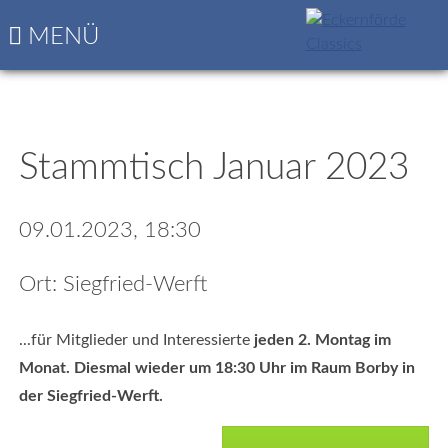
Navigation
Startseite
MENÜ
überspringen
Die
nächsten
Classics
Programm
&
Stammtisch Januar 2023
Nennungsbogen
09.01.2023, 18:30
Ort: Siegfried-Werft
...für Mitglieder und Interessierte
jeden 2. Montag im
Monat. Diesmal wieder um 18:30 Uhr im Raum Borby in
der Siegfried-Werft.